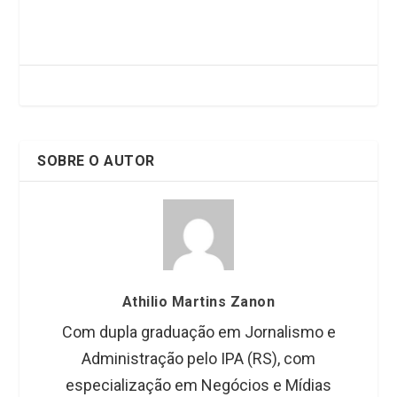
ce
tt
ke
at
b
er
dI
s
o
n
A
o
p
k
p
SOBRE O AUTOR
Athilio Martins Zanon
Com dupla graduação em Jornalismo e
Administração pelo IPA (RS), com
especialização em Negócios e Mídias