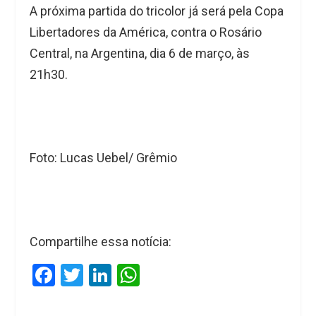
A próxima partida do tricolor já será pela Copa
Libertadores da América, contra o Rosário
Central, na Argentina, dia 6 de março, às
21h30.
Foto: Lucas Uebel/ Grêmio
Compartilhe essa notícia:
F
T
Li
W
a
wi
n
h