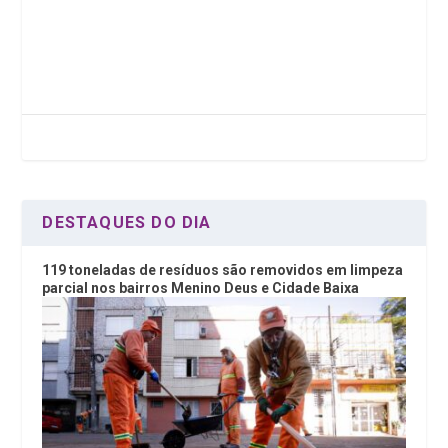
a
wi
n
h
ce
tt
ke
at
b
er
dI
s
o
n
A
o
p
k
p
DESTAQUES DO DIA
119 toneladas de resíduos são removidos em limpeza
parcial nos bairros Menino Deus e Cidade Baixa