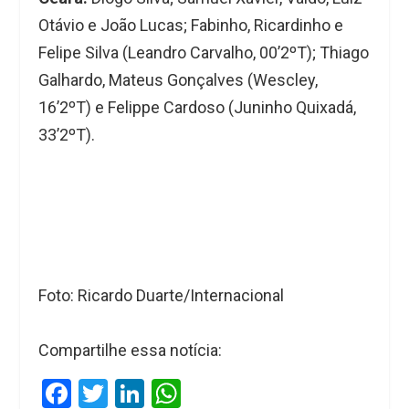
Otávio e João Lucas; Fabinho, Ricardinho e
Felipe Silva (Leandro Carvalho, 00’2ºT); Thiago
Galhardo, Mateus Gonçalves (Wescley,
16’2ºT) e Felippe Cardoso (Juninho Quixadá,
33’2ºT).
Foto: Ricardo Duarte/Internacional
Compartilhe essa notícia:
F
T
Li
W