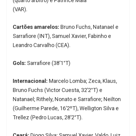
(quarto árbitro) e Pathrice Maia
(VAR).
Cartões amarelos:
Bruno Fuchs, Natanael e
Sarrafiore (INT), Samuel Xavier, Fabinho e
Leandro Carvalho (CEA).
Gols:
Sarrafiore (38’1°T)
Internacional:
Marcelo Lomba; Zeca, Klaus,
Bruno Fuchs (Victor Cuesta, 32’2°T) e
Natanael; Rithely, Nonato e Sarrafiore; Neilton
(Guilherme Parede, 16’2ºT), Welligton Silva e
Trellez (Pedro Lucas, 28’2°T).
Ceará:
Diogo Silva; Samuel Xavier, Valdo, Luiz