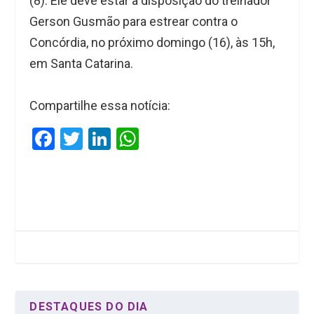
(8). Ele deve estar à disposição do treinador
Gerson Gusmão para estrear contra o
Concórdia, no próximo domingo (16), às 15h,
em Santa Catarina.
Compartilhe essa notícia:
F
T
Li
W
a
wi
n
h
ce
tt
ke
at
b
er
dI
s
o
n
A
o
p
k
p
DESTAQUES DO DIA