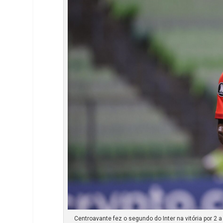
e
e
t
k
r
d
s
I
A
n
p
p
Centroavante fez o segundo do Inter na vitória por 2 a