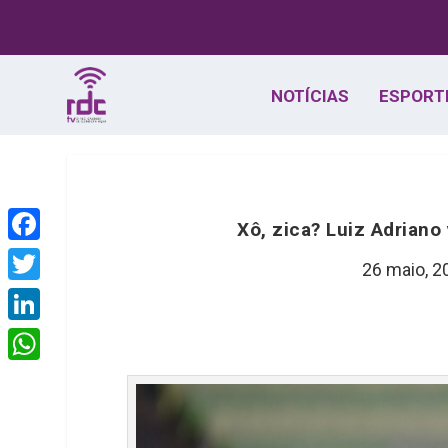
NOTÍCIAS
ESPORT
Xô, zica? Luiz Adriano
F
26 maio, 2
a
T
c
w
L
e
i
i
W
b
t
n
h
o
t
k
a
o