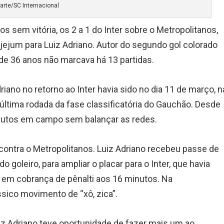
arte/SC Internacional
s sem vitória, os 2 a 1 do Inter sobre o Metropolitanos,
ejum para Luiz Adriano. Autor do segundo gol colorado
 de 36 anos não marcava há 13 partidas.
driano no retorno ao Inter havia sido no dia 11 de março, n
a última rodada da fase classificatória do Gauchão. Desde
nutos em campo sem balançar as redes.
contra o Metropolitanos. Luiz Adriano recebeu passe de
o goleiro, para ampliar o placar para o Inter, que havia
, em cobrança de pênalti aos 16 minutos. Na
sico movimento de “xô, zica”.
uiz Adriano teve oportunidade de fazer mais um ao