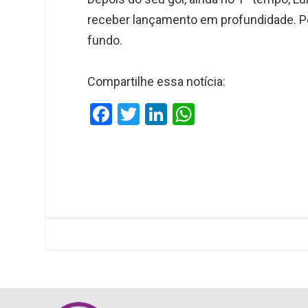
receber lançamento em profundidade. Por
fundo.
Compartilhe essa notícia:
F
T
Li
W
a
wi
n
h
ce
tt
ke
at
b
er
dI
s
o
n
A
o
p
k
p