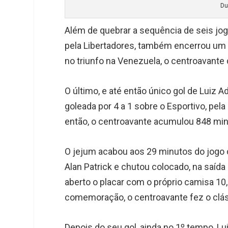
Du
Além de quebrar a sequência de seis jogo
pela Libertadores, também encerrou um j
no triunfo na Venezuela, o centroavante
O último, e até então único gol de Luiz A
goleada por 4 a 1 sobre o Esportivo, pel
então, o centroavante acumulou 848 mi
O jejum acabou aos 29 minutos do jogo 
Alan Patrick e chutou colocado, na saída d
aberto o placar com o próprio camisa 10
comemoração, o centroavante fez o clás
Depois do seu gol, ainda no 1º tempo, L