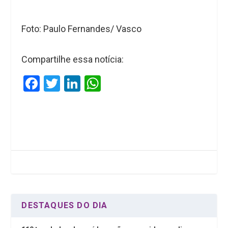
Foto: Paulo Fernandes/ Vasco
Compartilhe essa notícia:
F
T
Li
W
a
wi
n
h
ce
tt
ke
at
b
er
dI
s
o
n
A
o
p
k
p
DESTAQUES DO DIA