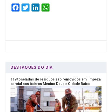
F
T
Li
W
a
wi
n
h
ce
tt
ke
at
b
er
dI
s
o
n
A
o
p
k
p
DESTAQUES DO DIA
119 toneladas de resíduos são removidos em limpeza
parcial nos bairros Menino Deus e Cidade Baixa