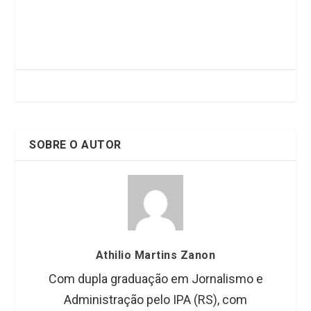
a
wi
n
h
ce
tt
ke
at
b
er
dI
s
o
n
A
o
p
k
p
SOBRE O AUTOR
Athilio Martins Zanon
Com dupla graduação em Jornalismo e
Administração pelo IPA (RS), com