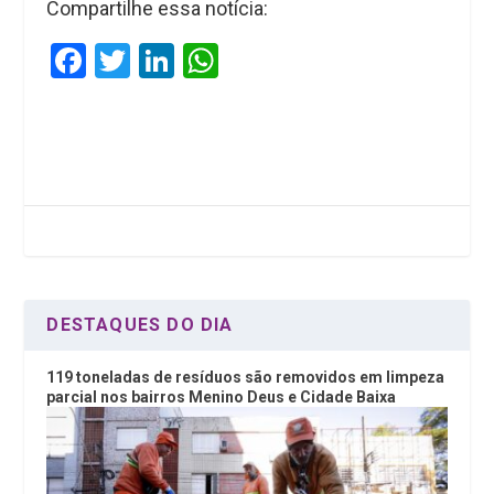
Compartilhe essa notícia:
F
T
Li
W
a
wi
n
h
ce
tt
ke
at
b
er
dI
s
o
n
A
o
p
k
p
DESTAQUES DO DIA
119 toneladas de resíduos são removidos em limpeza
parcial nos bairros Menino Deus e Cidade Baixa