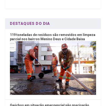
o
p
k
p
DESTAQUES DO DIA
119 toneladas de resíduos são removidos em limpeza
parcial nos bairros Menino Deus e Cidade Baixa
Gaúchos em situação emergencial não precisarão