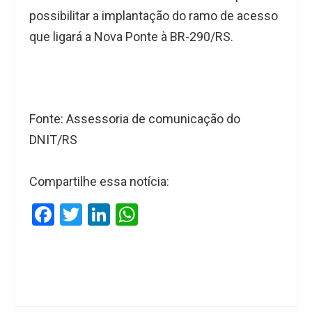
possibilitar a implantação do ramo de acesso
que ligará a Nova Ponte à BR-290/RS.
Fonte: Assessoria de comunicação do
DNIT/RS
Compartilhe essa notícia:
F
T
Li
W
a
wi
n
h
ce
tt
ke
at
b
er
dI
s
o
n
A