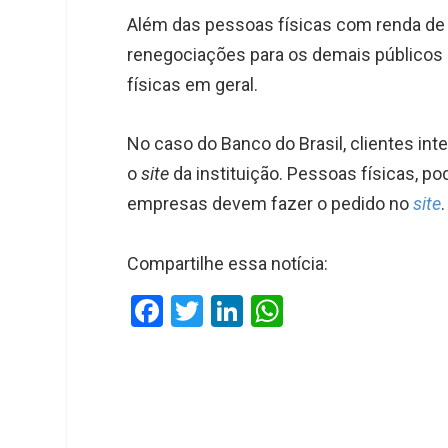
Além das pessoas físicas com renda de a
renegociações para os demais públicos
físicas em geral.
No caso do Banco do Brasil, clientes in
o
site
da instituição. Pessoas físicas, p
empresas devem fazer o pedido no
site
.
Compartilhe essa notícia:
F
T
Li
W
a
wi
n
h
ce
tt
ke
at
b
er
dI
s
o
n
A