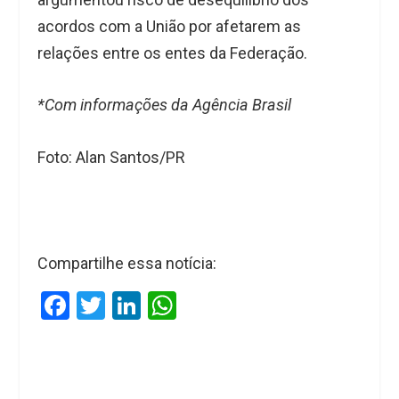
acordos com a União por afetarem as
relações entre os entes da Federação.
*Com informações da Agência Brasil
Foto: Alan Santos/PR
Compartilhe essa notícia:
F
T
Li
W
a
wi
n
h
ce
tt
ke
at
b
er
dI
s