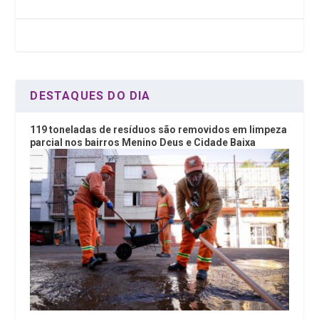
o
n
A
o
p
k
p
DESTAQUES DO DIA
119 toneladas de resíduos são removidos em limpeza
parcial nos bairros Menino Deus e Cidade Baixa