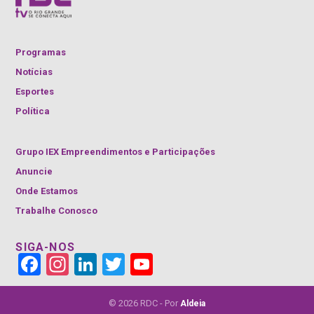
Programas
Notícias
Esportes
Política
Grupo IEX Empreendimentos e Participações
Anuncie
Onde Estamos
Trabalhe Conosco
SIGA-NOS
Face
Insta
Link
Twitt
YouT
book
gra
edIn
er
ube
m
Cha
nnel
© 2026 RDC - Por
Aldeia