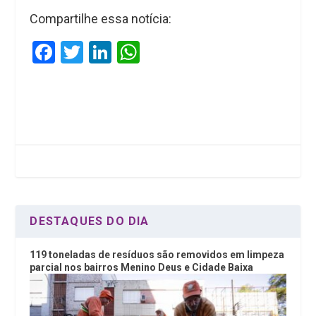
Compartilhe essa notícia:
F
T
Li
W
a
wi
n
h
ce
tt
ke
at
b
er
dI
s
o
n
A
o
p
k
p
DESTAQUES DO DIA
119 toneladas de resíduos são removidos em limpeza
parcial nos bairros Menino Deus e Cidade Baixa