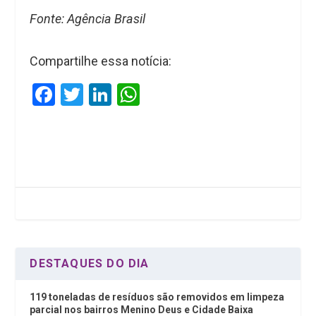
Fonte: Agência Brasil
Compartilhe essa notícia:
F
T
Li
W
a
wi
n
h
ce
tt
ke
at
b
er
dI
s
o
n
A
o
p
k
p
DESTAQUES DO DIA
119 toneladas de resíduos são removidos em limpeza
parcial nos bairros Menino Deus e Cidade Baixa