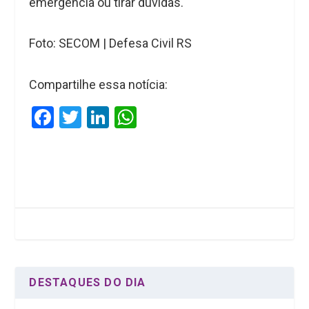
emergência ou tirar dúvidas.
Foto: SECOM | Defesa Civil RS
Compartilhe essa notícia:
F
T
Li
W
a
wi
n
h
ce
tt
ke
at
b
er
dI
s
o
n
A
o
p
k
p
DESTAQUES DO DIA