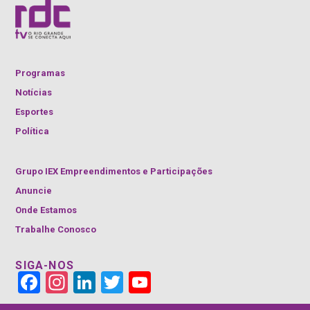
Programas
Notícias
Esportes
Política
Grupo IEX Empreendimentos e Participações
Anuncie
Onde Estamos
Trabalhe Conosco
SIGA-NOS
Face
Insta
Link
Twitt
YouT
book
gra
edIn
er
ube
m
Cha