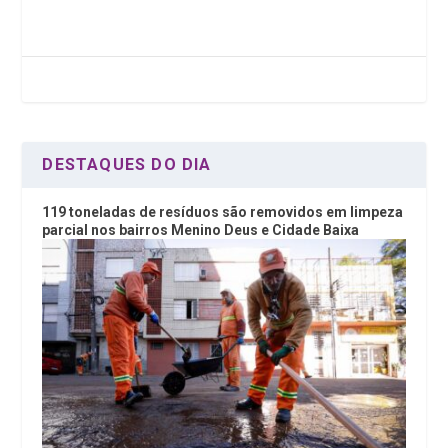
b
er
dI
s
o
n
A
o
p
k
p
DESTAQUES DO DIA
119 toneladas de resíduos são removidos em limpeza
parcial nos bairros Menino Deus e Cidade Baixa