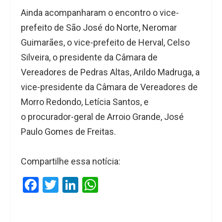
Ainda acompanharam o encontro o vice-
prefeito de São José do Norte, Neromar
Guimarães, o vice-prefeito de Herval, Celso
Silveira, o presidente da Câmara de
Vereadores de Pedras Altas, Arildo Madruga, a
vice-presidente da Câmara de Vereadores de
Morro Redondo, Letícia Santos, e
o procurador-geral de Arroio Grande, José
Paulo Gomes de Freitas.
Compartilhe essa notícia:
F
T
Li
W
a
wi
n
h
ce
tt
ke
at