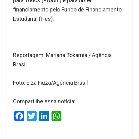
para Todos (ProUni) e para obter
financiamento pelo Fundo de Financiamento
Estudantil (Fies).
Reportagem: Mariana Tokarnia / Agência
Brasil
Foto: Elza Fiuza/Agência Brasil
Compartilhe essa notícia:
F
T
Li
W
a
wi
n
h
ce
tt
ke
at