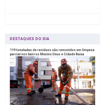
b
er
dI
s
o
n
A
o
p
k
p
DESTAQUES DO DIA
119 toneladas de resíduos são removidos em limpeza
parcial nos bairros Menino Deus e Cidade Baixa