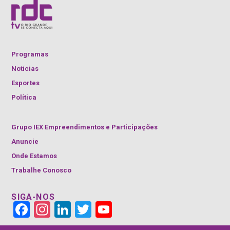
Programas
Notícias
Esportes
Política
Grupo IEX Empreendimentos e Participações
Anuncie
Onde Estamos
Trabalhe Conosco
SIGA-NOS
Face
Insta
Link
Twitt
YouT
book
gra
edIn
er
ube
m
Cha