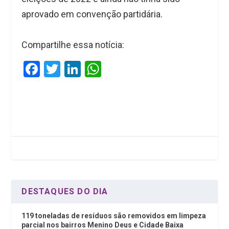
aprovado em convenção partidária.
Compartilhe essa notícia:
F
T
Li
W
a
wi
n
h
ce
tt
ke
at
b
er
dI
s
o
n
A
o
p
k
p
DESTAQUES DO DIA
119 toneladas de resíduos são removidos em limpeza
parcial nos bairros Menino Deus e Cidade Baixa