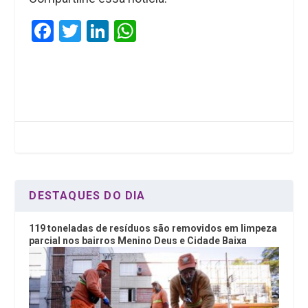
F
T
Li
W
a
wi
n
h
ce
tt
ke
at
b
er
dI
s
o
n
A
o
p
k
p
DESTAQUES DO DIA
119 toneladas de resíduos são removidos em limpeza
parcial nos bairros Menino Deus e Cidade Baixa