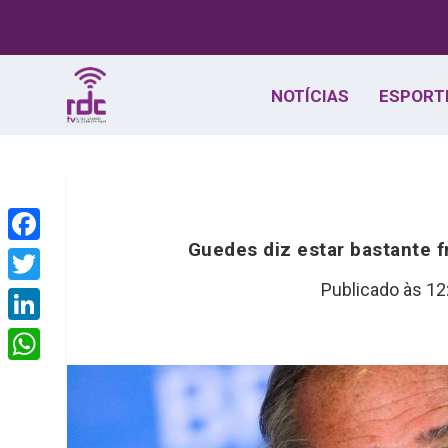
NOTÍCIAS
ESPORT
Guedes diz estar bastante f
F
a
Publicado às 12
T
c
w
L
e
i
i
W
b
t
n
h
o
t
k
a
o