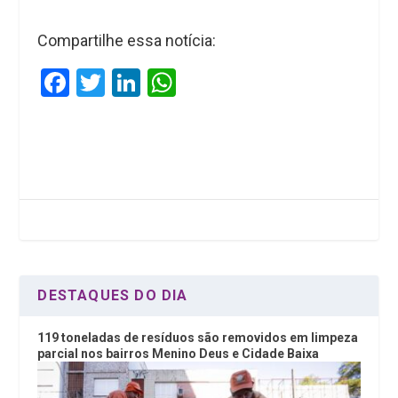
Compartilhe essa notícia:
F
T
Li
W
a
wi
n
h
ce
tt
ke
at
b
er
dI
s
o
n
A
o
p
k
p
DESTAQUES DO DIA
119 toneladas de resíduos são removidos em limpeza
parcial nos bairros Menino Deus e Cidade Baixa