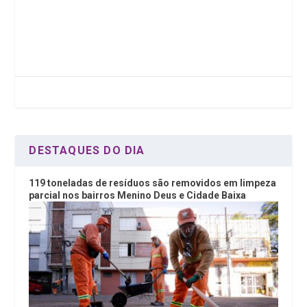
a
wi
n
h
ce
tt
ke
at
b
er
dI
s
o
n
A
o
p
k
p
DESTAQUES DO DIA
119 toneladas de resíduos são removidos em limpeza
parcial nos bairros Menino Deus e Cidade Baixa