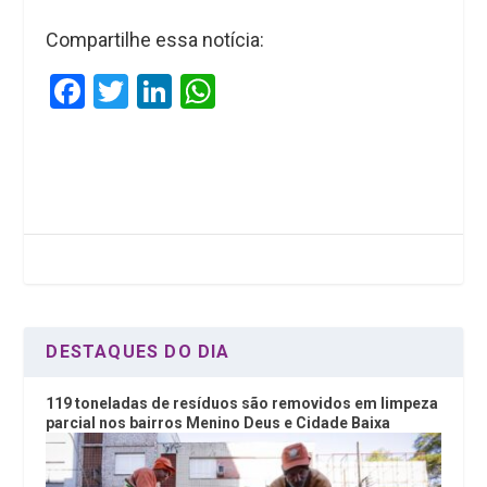
Compartilhe essa notícia:
F
T
Li
W
a
wi
n
h
ce
tt
ke
at
b
er
dI
s
o
n
A
o
p
k
p
DESTAQUES DO DIA
119 toneladas de resíduos são removidos em limpeza
parcial nos bairros Menino Deus e Cidade Baixa