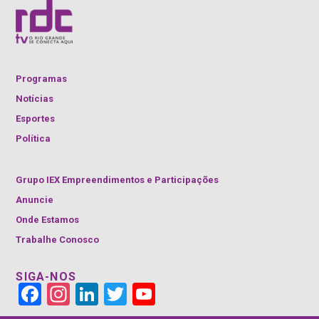
Programas
Notícias
Esportes
Política
Grupo IEX Empreendimentos e Participações
Anuncie
Onde Estamos
Trabalhe Conosco
SIGA-NOS
Face
Insta
Link
Twitt
YouT
book
gra
edIn
er
ube
m
Cha