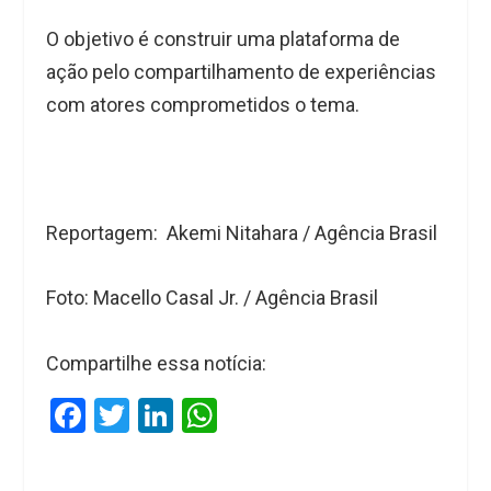
O objetivo é construir uma plataforma de
ação pelo compartilhamento de experiências
com atores comprometidos o tema.
Reportagem:
Akemi Nitahara / Agência Brasil
Foto: Macello Casal Jr. / Agência Brasil
Compartilhe essa notícia:
F
T
Li
W
a
wi
n
h
ce
tt
ke
at