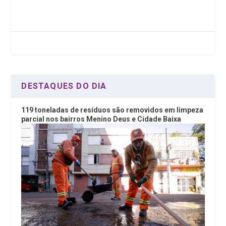
b
er
dI
s
o
n
A
o
p
k
p
DESTAQUES DO DIA
119 toneladas de resíduos são removidos em limpeza
parcial nos bairros Menino Deus e Cidade Baixa