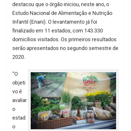
destacou que o órgão iniciou, neste ano, o
Estudo Nacional de Alimentação e Nutrição
Infantil (Enani). O levantamento já foi
finalizado em 11 estados, com 143.330
domicílios visitados. Os primeiros resultados
serão apresentados no segundo semestre de
2020.
“O
objeti
vo é
avaliar
o
estad
o