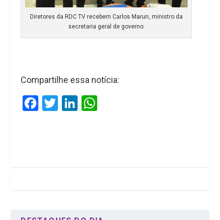
Diretores da RDC TV recebem Carlos Marun, ministro da
secretaria geral de governo.
Compartilhe essa notícia:
F
T
Li
W
a
wi
n
h
ce
tt
ke
at
b
er
dI
s
o
n
A
o
p
k
p