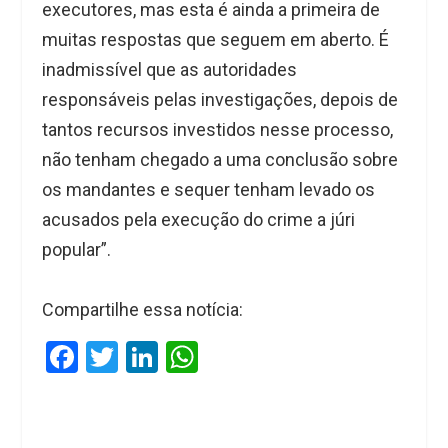
executores, mas esta é ainda a primeira de
muitas respostas que seguem em aberto. É
inadmissível que as autoridades
responsáveis pelas investigações, depois de
tantos recursos investidos nesse processo,
não tenham chegado a uma conclusão sobre
os mandantes e sequer tenham levado os
acusados pela execução do crime a júri
popular”.
Compartilhe essa notícia:
F
T
Li
W
a
wi
n
h
ce
tt
ke
at