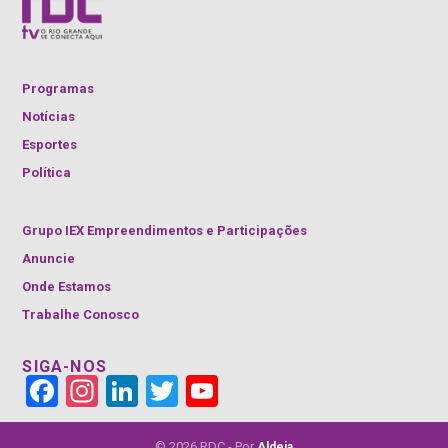
Programas
Notícias
Esportes
Política
Grupo IEX Empreendimentos e Participações
Anuncie
Onde Estamos
Trabalhe Conosco
SIGA-NOS
Face
Insta
Link
Twitt
YouT
book
gra
edIn
er
ube
m
Cha
nnel
© 2026 RDC - Por
Aldeia