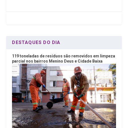
b
er
dI
s
o
n
A
o
p
k
p
DESTAQUES DO DIA
119 toneladas de resíduos são removidos em limpeza
parcial nos bairros Menino Deus e Cidade Baixa