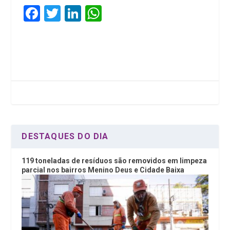
F
T
Li
W
a
wi
n
h
ce
tt
ke
at
b
er
dI
s
o
n
A
o
p
k
p
DESTAQUES DO DIA
119 toneladas de resíduos são removidos em limpeza
parcial nos bairros Menino Deus e Cidade Baixa