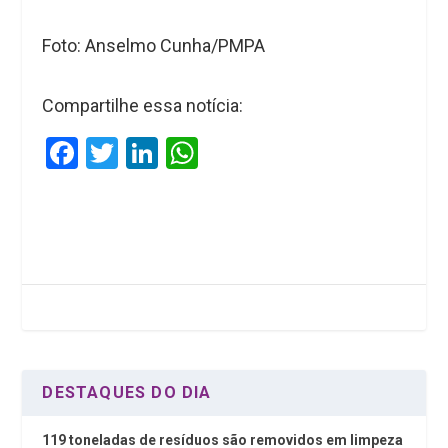
Foto: Anselmo Cunha/PMPA
Compartilhe essa notícia:
F
T
Li
W
a
wi
n
h
ce
tt
ke
at
b
er
dI
s
o
n
A
o
p
k
p
DESTAQUES DO DIA
119 toneladas de resíduos são removidos em limpeza