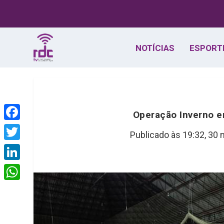
NOTÍCIAS
ESPORT
Operação Inverno 
F
Publicado às 19:32,
30 
a
T
c
w
L
e
i
i
W
b
t
n
h
o
t
k
a
o