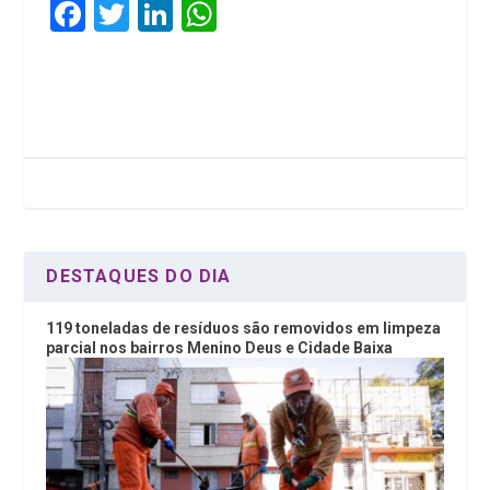
F
T
Li
W
a
wi
n
h
ce
tt
ke
at
b
er
dI
s
o
n
A
o
p
k
p
DESTAQUES DO DIA
119 toneladas de resíduos são removidos em limpeza
parcial nos bairros Menino Deus e Cidade Baixa