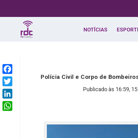
NOTÍCIAS
ESPORT
Polícia Civil e Corpo de Bombeir
F
a
Publicado às 16:59,
15
T
c
w
L
e
i
i
W
b
t
n
h
o
t
k
a
o