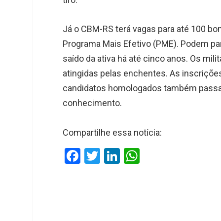
Já o CBM-RS terá vagas para até 100 bom
Programa Mais Efetivo (PME). Podem par
saído da ativa há até cinco anos. Os mi
atingidas pelas enchentes. As inscriçõ
candidatos homologados também passarã
conhecimento.
Compartilhe essa notícia:
F
T
Li
W
a
wi
n
h
ce
tt
ke
at
b
er
dI
s
o
n
A