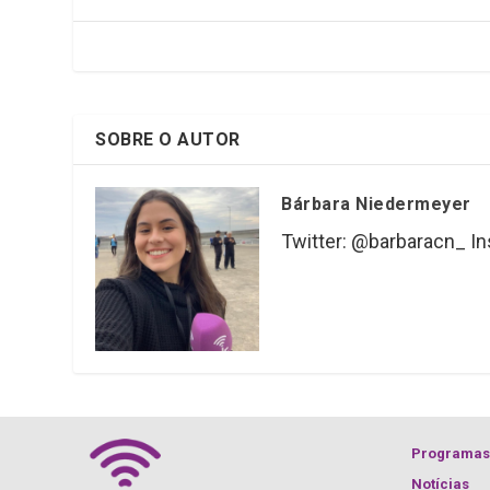
o
p
k
p
SOBRE O AUTOR
Bárbara Niedermeyer
Twitter: @barbaracn_ I
Programas
Notícias