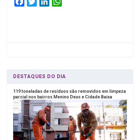
F
T
Li
W
a
wi
n
h
ce
tt
ke
at
b
er
dI
s
o
n
A
o
p
k
p
DESTAQUES DO DIA
119 toneladas de resíduos são removidos em limpeza
parcial nos bairros Menino Deus e Cidade Baixa