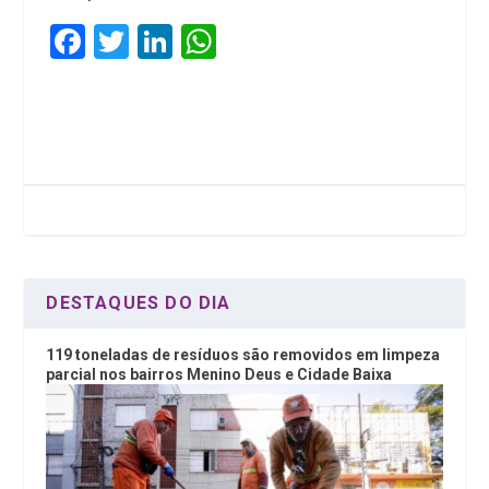
F
T
Li
W
a
wi
n
h
ce
tt
ke
at
b
er
dI
s
o
n
A
o
p
k
p
DESTAQUES DO DIA
119 toneladas de resíduos são removidos em limpeza
parcial nos bairros Menino Deus e Cidade Baixa