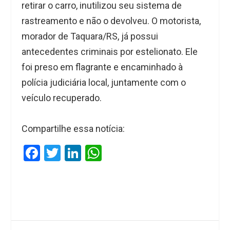
retirar o carro, inutilizou seu sistema de
rastreamento e não o devolveu. O motorista,
morador de Taquara/RS, já possui
antecedentes criminais por estelionato. Ele
foi preso em flagrante e encaminhado à
polícia judiciária local, juntamente com o
veículo recuperado.
Compartilhe essa notícia:
F
T
Li
W
a
wi
n
h
ce
tt
ke
at
b
er
dI
s
o
n
A