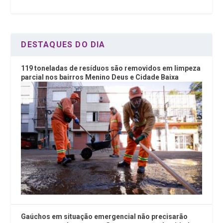
o
p
k
p
DESTAQUES DO DIA
119 toneladas de resíduos são removidos em limpeza
parcial nos bairros Menino Deus e Cidade Baixa
Gaúchos em situação emergencial não precisarão