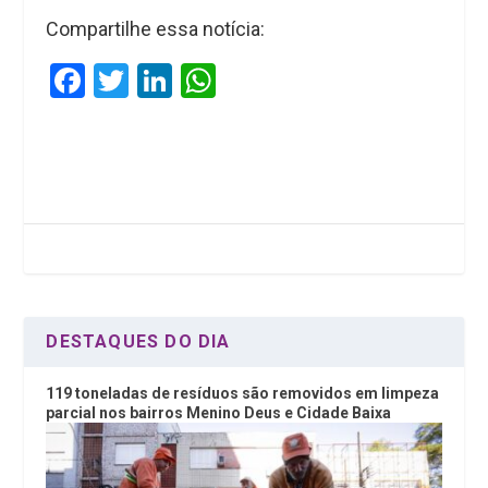
Compartilhe essa notícia:
F
T
Li
W
a
wi
n
h
ce
tt
ke
at
b
er
dI
s
o
n
A
o
p
k
p
DESTAQUES DO DIA
119 toneladas de resíduos são removidos em limpeza
parcial nos bairros Menino Deus e Cidade Baixa