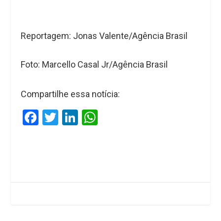
Reportagem: Jonas Valente/Agência Brasil
Foto: Marcello Casal Jr/Agência Brasil
Compartilhe essa notícia:
F
T
Li
W
a
wi
n
h
ce
tt
ke
at
b
er
dI
s
o
n
A
o
p
k
p