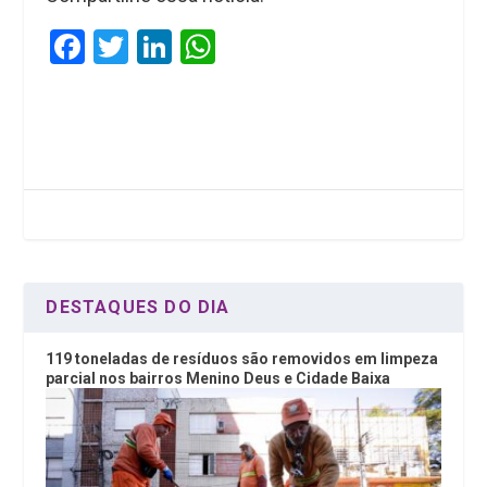
F
T
Li
W
a
wi
n
h
ce
tt
ke
at
b
er
dI
s
o
n
A
o
p
k
p
DESTAQUES DO DIA
119 toneladas de resíduos são removidos em limpeza
parcial nos bairros Menino Deus e Cidade Baixa