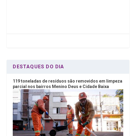
a
wi
n
h
ce
tt
ke
at
b
er
dI
s
o
n
A
o
p
k
p
DESTAQUES DO DIA
119 toneladas de resíduos são removidos em limpeza
parcial nos bairros Menino Deus e Cidade Baixa