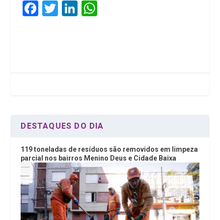
F
T
Li
W
a
wi
n
h
ce
tt
ke
at
b
er
dI
s
o
n
A
o
p
k
p
DESTAQUES DO DIA
119 toneladas de resíduos são removidos em limpeza
parcial nos bairros Menino Deus e Cidade Baixa