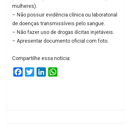
mulheres).
– Não possuir evidência clínica ou laboratorial
de doenças transmissíveis pelo sangue.
– Não fazer uso de drogas ilícitas injetáveis.
– Apresentar documento oficial com foto.
Compartilhe essa notícia:
F
T
Li
W
a
wi
n
h
ce
tt
ke
at
b
er
dI
s
o
n
A
o
p
k
p