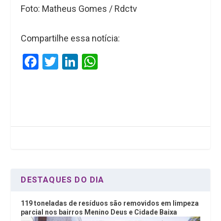
Foto: Matheus Gomes / Rdctv
Compartilhe essa notícia:
F
T
Li
W
a
wi
n
h
ce
tt
ke
at
b
er
dI
s
o
n
A
o
p
k
p
DESTAQUES DO DIA
119 toneladas de resíduos são removidos em limpeza
parcial nos bairros Menino Deus e Cidade Baixa