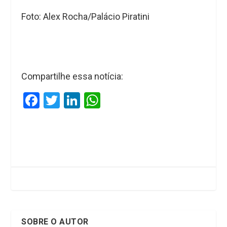
Foto: Alex Rocha/Palácio Piratini
Compartilhe essa notícia:
F
T
Li
W
a
wi
n
h
ce
tt
ke
at
b
er
dI
s
o
n
A
o
p
k
p
SOBRE O AUTOR