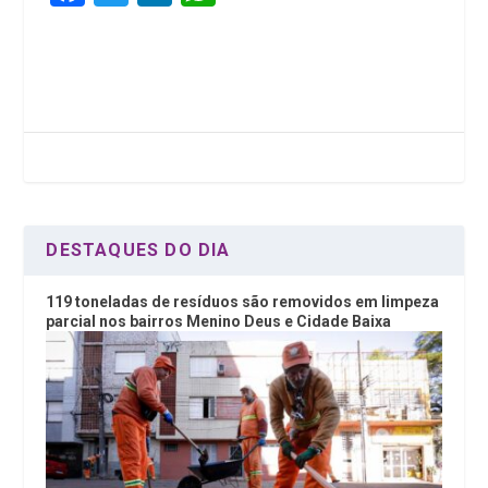
a
wi
n
h
ce
tt
ke
at
b
er
dI
s
o
n
A
o
p
k
p
DESTAQUES DO DIA
119 toneladas de resíduos são removidos em limpeza
parcial nos bairros Menino Deus e Cidade Baixa