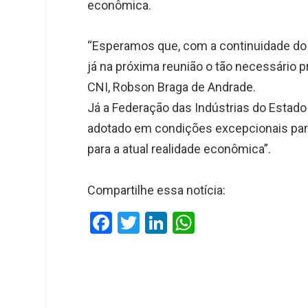
econômica.
“Esperamos que, com a continuidade do 
já na próxima reunião o tão necessário p
CNI, Robson Braga de Andrade.
Já a Federação das Indústrias do Estado
adotado em condições excepcionais par
para a atual realidade econômica”.
Compartilhe essa notícia:
F
T
Li
W
a
wi
n
h
ce
tt
ke
at
b
er
dI
s