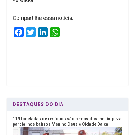
Compartilhe essa notícia:
F
T
Li
W
a
wi
n
h
ce
tt
ke
at
b
er
dI
s
o
n
A
o
p
k
p
DESTAQUES DO DIA
119 toneladas de resíduos são removidos em limpeza
parcial nos bairros Menino Deus e Cidade Baixa