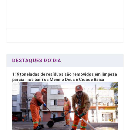
a
wi
n
h
ce
tt
ke
at
b
er
dI
s
o
n
A
o
p
k
p
DESTAQUES DO DIA
119 toneladas de resíduos são removidos em limpeza
parcial nos bairros Menino Deus e Cidade Baixa