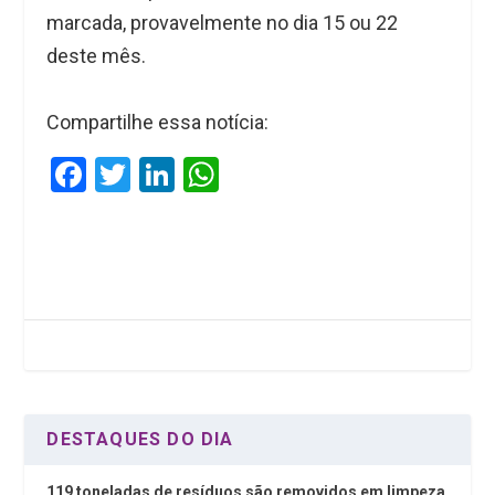
marcada, provavelmente no dia 15 ou 22
deste mês.
Compartilhe essa notícia:
F
T
Li
W
a
wi
n
h
ce
tt
ke
at
b
er
dI
s
o
n
A
o
p
k
p
DESTAQUES DO DIA
119 toneladas de resíduos são removidos em limpeza