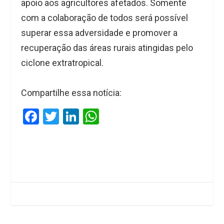
apoio aos agricultores afetados. Somente
com a colaboração de todos será possível
superar essa adversidade e promover a
recuperação das áreas rurais atingidas pelo
ciclone extratropical.
Compartilhe essa notícia:
F
T
Li
W
a
wi
n
h
ce
tt
ke
at
b
er
dI
s
o
n
A
o
p
k
p