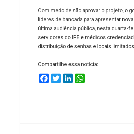
Com medo de não aprovar o projeto, o g
líderes de bancada para apresentar nov
última audiência pública, nesta quarta-fe
servidores do IPE e médicos credencia
distribuição de senhas e locais limitados
Compartilhe essa notícia:
F
T
Li
W
a
wi
n
h
ce
tt
ke
at
b
er
dI
s
o
n
A
o
p