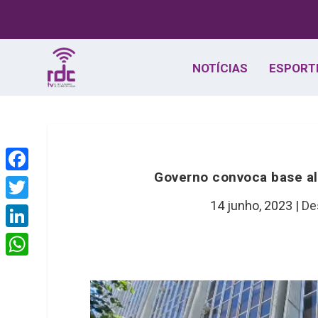
NOTÍCIAS
ESPORT
Governo convoca base al
F
a
14 junho, 2023
|
De
T
c
w
L
e
i
i
W
b
t
n
h
o
t
k
a
o