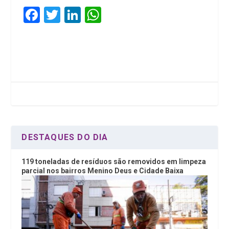
F
T
Li
W
a
wi
n
h
ce
tt
ke
at
b
er
dI
s
o
n
A
o
p
k
p
DESTAQUES DO DIA
119 toneladas de resíduos são removidos em limpeza
parcial nos bairros Menino Deus e Cidade Baixa