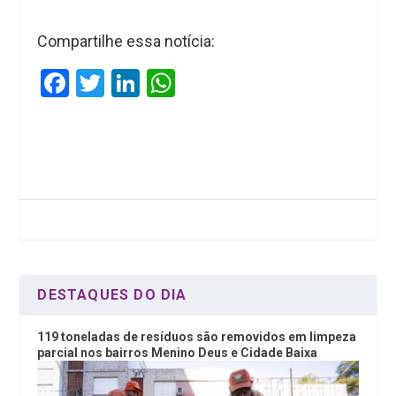
Compartilhe essa notícia:
F
T
Li
W
a
wi
n
h
ce
tt
ke
at
b
er
dI
s
o
n
A
o
p
k
p
DESTAQUES DO DIA
119 toneladas de resíduos são removidos em limpeza
parcial nos bairros Menino Deus e Cidade Baixa